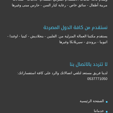
مربية أطفال - سائق خاص - رعاية كبار السن - حارس مبنى وغيرها
نستقدم من كافة الدول المصرحة
يستقدم مكتبنا العمالة المنزلية من: الفلبين - بنجلاديش - كينيا - اوغندا -
اثيوبيا - بروندي - سيريلانكا وغيرها
لا تتردد بالاتصال بنا
لدينا فريق مستعد لتلقي اتصالاتك والرد على كافة استفساراتك:
0537771050
الصفحة الرئيسية
خدماتنا