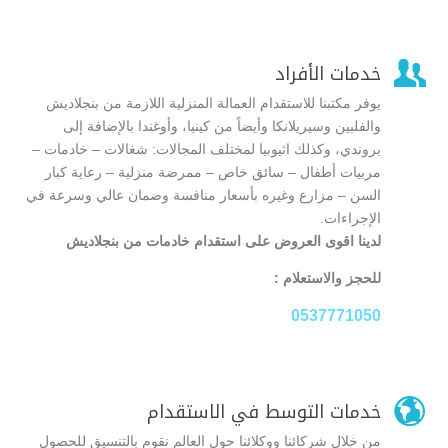

خدمات الأفراد
يوفر مكتبنا للاستقدام العمالة المنزلية اللازمة من بنجلاديش
والفلبين وسيريلانكا وأيضاً من كينيا، وأوغندا بالإضافة إلى
بروندي، وكذلك اثيوبيا لمختلف المجالات: شغالات – خادمات –
مربيات أطفال – سائق خاص – ممرضة منزلية – رعاية كبار
السن – مزارع وغيره بأسعار منافسة وضمان عالي وسرعة في
الإجراءات.
لدينا اقوى العروض على استقدام خادمات من بنجلاديش
للحجز والاستعلام :
0537771050

خدمات التوسط في الاستقدام
من خلال شركائنا ووكلائنا حول العالم نقوم بالتنسيق للحصول