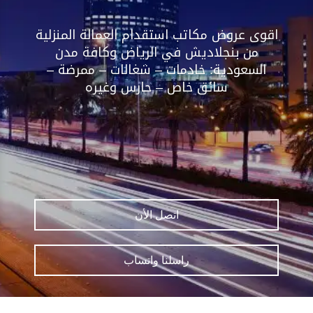
اقوى عروض مكاتب استقدام العمالة المنزلية
من بنجلاديش في الرياض وكافة مدن
السعودية: خادمات – شغالات – ممرضة –
سائق خاص – حارس وغيره
اتصل الأن
راسلنا واتساب