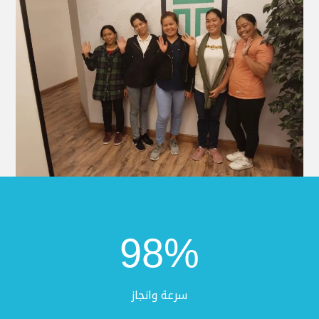
98
%
سرعة وانجاز