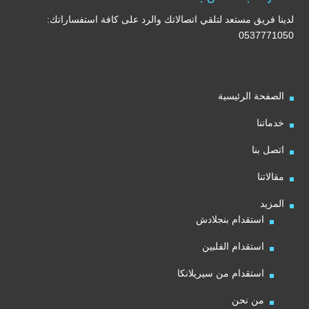
لدينا فريق مستعد لتلقي اتصالاتك والرد على كافة استفساراتك:
0537771050
الصفحة الرئيسية
خدماتنا
اتصل بنا
مقالاتنا
المزيد
استقدام بنجلادش
استقدام الفلبين
استقدام من سيريلانكا
من نحن