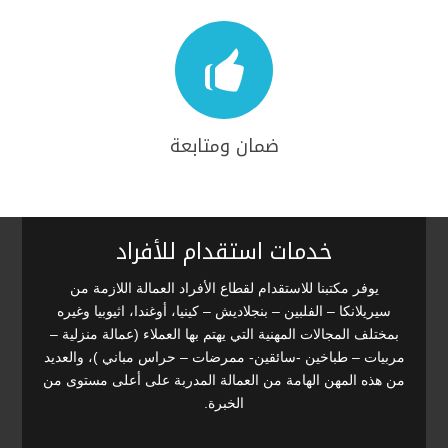

ضمان ومتابعة
خدمات استقدام للأفراد
يوفر مكتبنا للاستقدام لقطاع الأفراد العمالة اللازمة من
سيريلانكا – الفلبين – بنجلاديش – كينيا، أوغندا، اثيوبيا وغيره
بمختلف المجالات المهنية التي يهتم بها العملاء (عمالة منزلية –
مربيات – طباخين -سائقين- ممرضات – حراس مباني )، والعديد
من هذه المهن الهامة من العمالة المدربة على أعلى مستوى من
الخبرة.