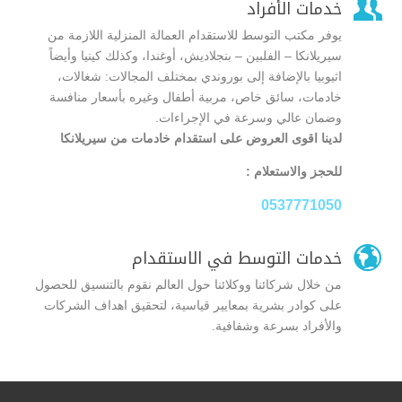

خدمات الأفراد
يوفر مكتب التوسط للاستقدام العمالة المنزلية اللازمة من
سيريلانكا – الفلبين – بنجلاديش، أوغندا، وكذلك كينيا وأيضاً
اثيوبيا بالإضافة إلى بوروندي بمختلف المجالات: شغالات،
خادمات، سائق خاص، مربية أطفال وغيره بأسعار منافسة
وضمان عالي وسرعة في الإجراءات.
لدينا اقوى العروض على استقدام خادمات من سيريلانكا
للحجز والاستعلام :
0537771050

خدمات التوسط في الاستقدام
من خلال شركائنا ووكلائنا حول العالم نقوم بالتنسيق للحصول
على كوادر بشرية بمعايير قياسية، لتحقيق اهداف الشركات
والأفراد بسرعة وشفافية.