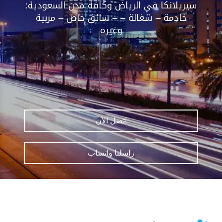
سيريلانكا في الرياض وكافة مدن السعودية:
خادمة – شغالة – – سائق خاص – مربية
وغيره
اتصل الأن
راسلنا واتساب