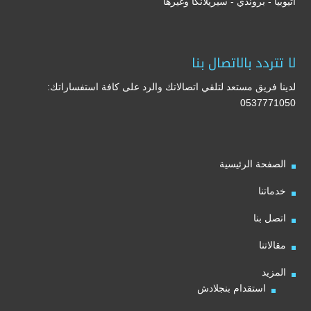
اثيوبيا - بروندي - سيريلانكا وغيرها
لا تتردد بالاتصال بنا
لدينا فريق مستعد لتلقي اتصالاتك والرد على كافة استفساراتك:
0537771050
الصفحة الرئيسية
خدماتنا
اتصل بنا
مقالاتنا
المزيد
استقدام بنجلادش