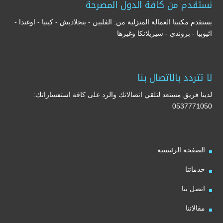
نستقدم من كافة الدول المصرحة
يستقدم مكتبنا العمالة المنزلية من: الفلبين - بنجلاديش - كينيا - اوغندا -
اثيوبيا - بروندي - سيريلانكا وغيرها
لا تتردد بالاتصال بنا
لدينا فريق مستعد لتلقي اتصالاتك والرد على كافة استفساراتك:
0537771050
الصفحة الرئيسية
خدماتنا
اتصل بنا
مقالاتنا