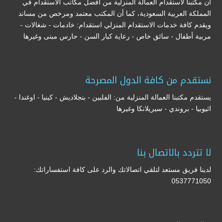
ان مكتبنا لاستقدام العمالة المنزلية من أفضل مكاتب الاستقدام في
المملكة العربية السعودية، كما أن المكتب معتمد ومرخص من مساند
ويقدم كافة خدمات الاستقدام المنزلي استقدام: خادمات - شغالات -
مربية أطفال - سائق خاص - رعاية كبار السن - حارس مبنى وغيرها
نستقدم من كافة الدول المصرحة
يستقدم مكتبنا العمالة المنزلية من: الفلبين - بنجلاديش - كينيا - اوغندا -
اثيوبيا - بروندي - سيريلانكا وغيرها
لا تتردد بالاتصال بنا
لدينا فريق مستعد لتلقي اتصالاتك والرد على كافة استفساراتك:
0537771050