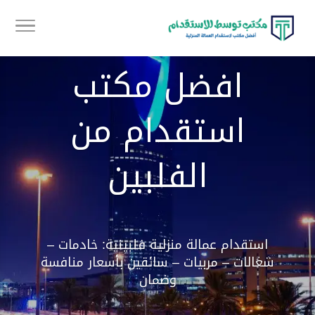
افضل مكتب
استقدام من
الفلبين
استقدام عمالة منزلية فلبينية: خادمات –
شغالات – مربيات – سائقين بأسعار منافسة
وضمان