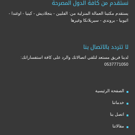
نستقدم من كافة الدول المصرحة
يستقدم مكتبنا العمالة المنزلية من: الفلبين - بنجلاديش - كينيا - اوغندا -
اثيوبيا - بروندي - سيريلانكا وغيرها
لا تتردد بالاتصال بنا
لدينا فريق مستعد لتلقي اتصالاتك والرد على كافة استفساراتك:
0537771050
الصفحة الرئيسية
خدماتنا
اتصل بنا
مقالاتنا