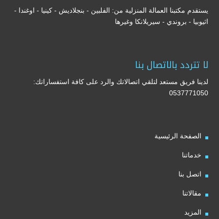
يستقدم مكتبنا العمالة المنزلية من: الفلبين - بنجلاديش - كينيا - اوغندا -
اثيوبيا - بروندي - سيريلانكا وغيرها
لا تتردد بالاتصال بنا
لدينا فريق مستعد لتلقي اتصالاتك والرد على كافة استفساراتك:
0537771050
الصفحة الرئيسية
خدماتنا
اتصل بنا
مقالاتنا
المزيد