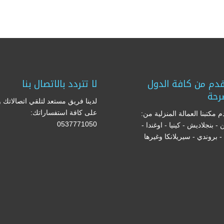
دم من كافة الدول
لا تتردد بالاتصال بنا
رحة
لدينا فريق مستعد لتلقي اتصالاتك و
على كافة استفساراتك:
 مكتبنا العمالة المنزلية من:
0537771050
ن - بنجلاديش - كينيا - اوغندا -
ا - بروندي - سيريلانكا وغيرها