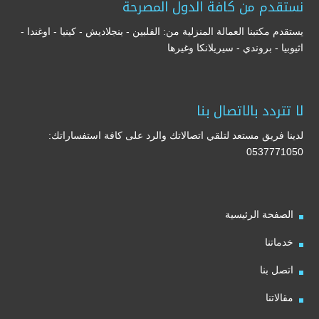
نستقدم من كافة الدول المصرحة
يستقدم مكتبنا العمالة المنزلية من: الفلبين - بنجلاديش - كينيا - اوغندا -
اثيوبيا - بروندي - سيريلانكا وغيرها
لا تتردد بالاتصال بنا
لدينا فريق مستعد لتلقي اتصالاتك والرد على كافة استفساراتك:
0537771050
الصفحة الرئيسية
خدماتنا
اتصل بنا
مقالاتنا