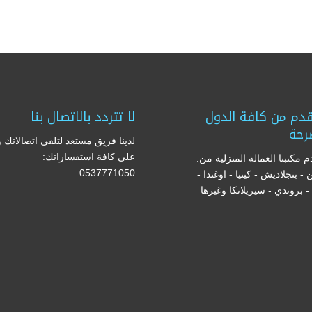
دم من كافة الدول
لا تتردد بالاتصال بنا
رحة
لدينا فريق مستعد لتلقي اتصالاتك و
على كافة استفساراتك:
 مكتبنا العمالة المنزلية من:
0537771050
ن - بنجلاديش - كينيا - اوغندا -
ا - بروندي - سيريلانكا وغيرها