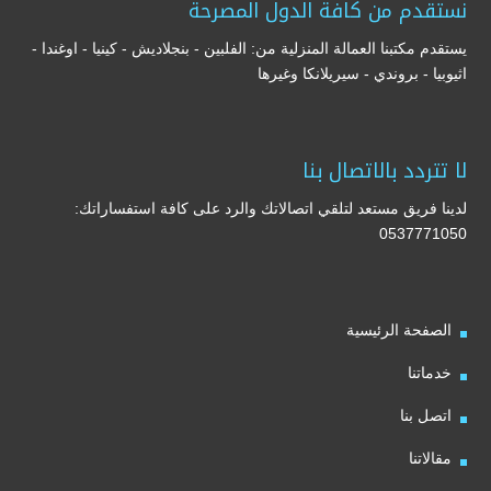
نستقدم من كافة الدول المصرحة
يستقدم مكتبنا العمالة المنزلية من: الفلبين - بنجلاديش - كينيا - اوغندا -
اثيوبيا - بروندي - سيريلانكا وغيرها
لا تتردد بالاتصال بنا
لدينا فريق مستعد لتلقي اتصالاتك والرد على كافة استفساراتك:
0537771050
الصفحة الرئيسية
خدماتنا
اتصل بنا
مقالاتنا