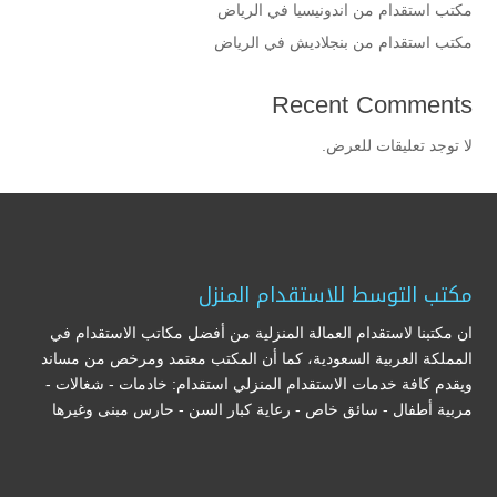
مكتب استقدام من اندونيسيا في الرياض
مكتب استقدام من بنجلاديش في الرياض
Recent Comments
لا توجد تعليقات للعرض.
مكتب التوسط للاستقدام المنزل
ان مكتبنا لاستقدام العمالة المنزلية من أفضل مكاتب الاستقدام في
المملكة العربية السعودية، كما أن المكتب معتمد ومرخص من مساند
ويقدم كافة خدمات الاستقدام المنزلي استقدام: خادمات - شغالات -
مربية أطفال - سائق خاص - رعاية كبار السن - حارس مبنى وغيرها