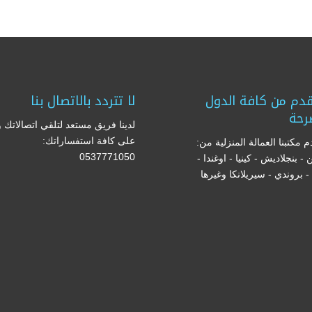
دم من كافة الدول
لا تتردد بالاتصال بنا
رحة
لدينا فريق مستعد لتلقي اتصالاتك و
على كافة استفساراتك:
 مكتبنا العمالة المنزلية من:
0537771050
ن - بنجلاديش - كينيا - اوغندا -
ا - بروندي - سيريلانكا وغيرها