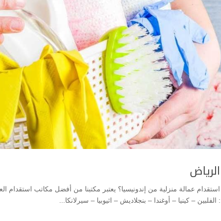
الرياض
قدام عمالة منزلية من إندونيسيا؟ يعتبر مكتبنا من أفضل مكاتب استقدام العم
فلبين – كينيا – أوغندا – بنجلاديش – اثيوبيا – سيرلانكا...