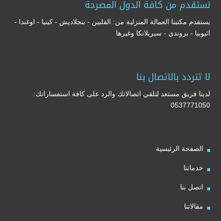
نستقدم من كافة الدول المصرحة
يستقدم مكتبنا العمالة المنزلية من: الفلبين - بنجلاديش - كينيا - اوغندا -
اثيوبيا - بروندي - سيريلانكا وغيرها
لا تتردد بالاتصال بنا
لدينا فريق مستعد لتلقي اتصالاتك والرد على كافة استفساراتك:
0537771050
الصفحة الرئيسية
خدماتنا
اتصل بنا
مقالاتنا