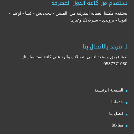
نستقدم من كافة الدول المصرحة
يستقدم مكتبنا العمالة المنزلية من: الفلبين - بنجلاديش - كينيا - اوغندا -
اثيوبيا - بروندي - سيريلانكا وغيرها
لا تتردد بالاتصال بنا
لدينا فريق مستعد لتلقي اتصالاتك والرد على كافة استفساراتك:
0537771050
الصفحة الرئيسية
خدماتنا
اتصل بنا
مقالاتنا