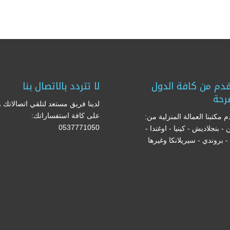
دم من كافة الدول
لا تتردد بالاتصال بنا
رحة
لدينا فريق مستعد لتلقي اتصالاتك و
على كافة استفساراتك:
 مكتبنا العمالة المنزلية من:
0537771050
ن - بنجلاديش - كينيا - اوغندا -
ا - بروندي - سيريلانكا وغيرها