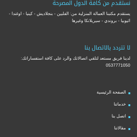
نستقدم من كافة الدول المصرحة
يستقدم مكتبنا العمالة المنزلية من: الفلبين - بنجلاديش - كينيا - اوغندا -
اثيوبيا - بروندي - سيريلانكا وغيرها
لا تتردد بالاتصال بنا
لدينا فريق مستعد لتلقي اتصالاتك والرد على كافة استفساراتك:
0537771050
الصفحة الرئيسية
خدماتنا
اتصل بنا
مقالاتنا