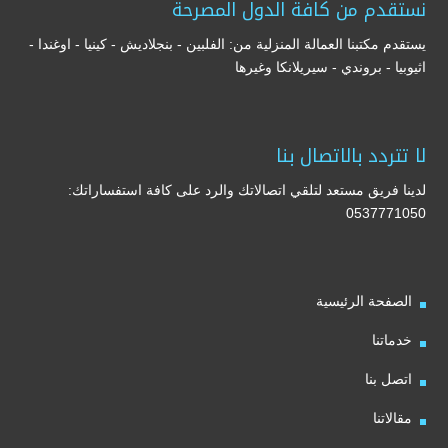
نستقدم من كافة الدول المصرحة
يستقدم مكتبنا العمالة المنزلية من: الفلبين - بنجلاديش - كينيا - اوغندا -
اثيوبيا - بروندي - سيريلانكا وغيرها
لا تتردد بالاتصال بنا
لدينا فريق مستعد لتلقي اتصالاتك والرد على كافة استفساراتك:
0537771050
الصفحة الرئيسية
خدماتنا
اتصل بنا
مقالاتنا