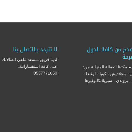
دم من كافة الدول
لا تتردد بالاتصال بنا
رحة
لدينا فريق مستعد لتلقي اتصالاتك و
على كافة استفساراتك:
 مكتبنا العمالة المنزلية من:
0537771050
ن - بنجلاديش - كينيا - اوغندا -
ا - بروندي - سيريلانكا وغيرها