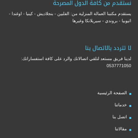
نستقدم من كافة الدول المصرحة
يستقدم مكتبنا العمالة المنزلية من: الفلبين - بنجلاديش - كينيا - اوغندا -
اثيوبيا - بروندي - سيريلانكا وغيرها
لا تتردد بالاتصال بنا
لدينا فريق مستعد لتلقي اتصالاتك والرد على كافة استفساراتك:
0537771050
الصفحة الرئيسية
خدماتنا
اتصل بنا
مقالاتنا