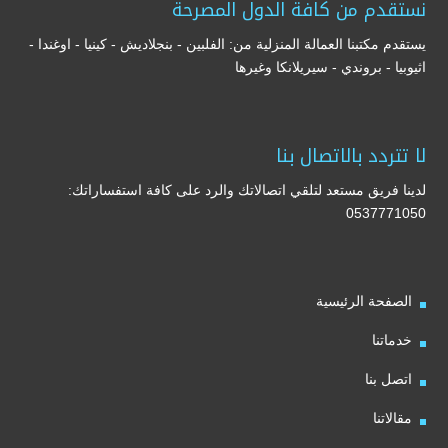
نستقدم من كافة الدول المصرحة
يستقدم مكتبنا العمالة المنزلية من: الفلبين - بنجلاديش - كينيا - اوغندا -
اثيوبيا - بروندي - سيريلانكا وغيرها
لا تتردد بالاتصال بنا
لدينا فريق مستعد لتلقي اتصالاتك والرد على كافة استفساراتك:
0537771050
الصفحة الرئيسية
خدماتنا
اتصل بنا
مقالاتنا