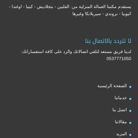
يستقدم مكتبنا العمالة المنزلية من: الفلبين - بنجلاديش - كينيا - اوغندا -
اثيوبيا - بروندي - سيريلانكا وغيرها
لا تتردد بالاتصال بنا
لدينا فريق مستعد لتلقي اتصالاتك والرد على كافة استفساراتك:
0537771050
الصفحة الرئيسية
خدماتنا
اتصل بنا
مقالاتنا
المزيد