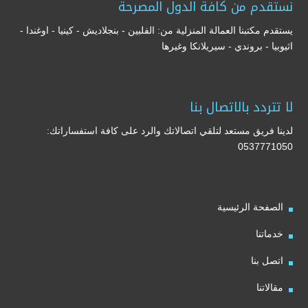
نستقدم من كافة الدول المصرحة
يستقدم مكتبنا العمالة المنزلية من: الفلبين - بنجلاديش - كينيا - اوغندا -
اثيوبيا - بروندي - سيريلانكا وغيرها
لا تتردد بالاتصال بنا
لدينا فريق مستعد لتلقي اتصالاتك والرد على كافة استفساراتك:
0537771050
الصفحة الرئيسية
خدماتنا
اتصل بنا
مقالاتنا