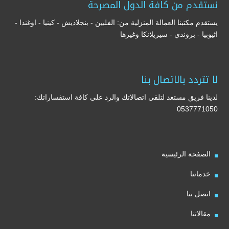
نستقدم من كافة الدول المصرحة
يستقدم مكتبنا العمالة المنزلية من: الفلبين - بنجلاديش - كينيا - اوغندا -
اثيوبيا - بروندي - سيريلانكا وغيرها
لا تتردد بالاتصال بنا
لدينا فريق مستعد لتلقي اتصالاتك والرد على كافة استفساراتك:
0537771050
الصفحة الرئيسية
خدماتنا
اتصل بنا
مقالاتنا