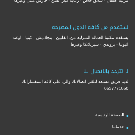
مربية أطفال - سائق خاص - رعاية كبار السن - حارس مبنى وغيرها
نستقدم من كافة الدول المصرحة
يستقدم مكتبنا العمالة المنزلية من: الفلبين - بنجلاديش - كينيا - اوغندا -
اثيوبيا - بروندي - سيريلانكا وغيرها
لا تتردد بالاتصال بنا
لدينا فريق مستعد لتلقي اتصالاتك والرد على كافة استفساراتك:
0537771050
الصفحة الرئيسية
خدماتنا