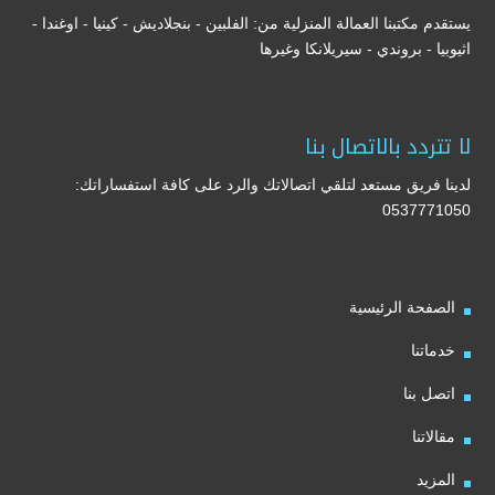
يستقدم مكتبنا العمالة المنزلية من: الفلبين - بنجلاديش - كينيا - اوغندا -
اثيوبيا - بروندي - سيريلانكا وغيرها
لا تتردد بالاتصال بنا
لدينا فريق مستعد لتلقي اتصالاتك والرد على كافة استفساراتك:
0537771050
الصفحة الرئيسية
خدماتنا
اتصل بنا
مقالاتنا
المزيد