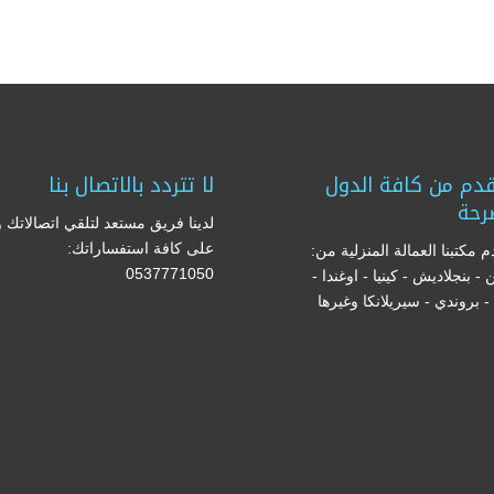
دم من كافة الدول
لا تتردد بالاتصال بنا
رحة
لدينا فريق مستعد لتلقي اتصالاتك و
على كافة استفساراتك:
 مكتبنا العمالة المنزلية من:
0537771050
ن - بنجلاديش - كينيا - اوغندا -
ا - بروندي - سيريلانكا وغيرها