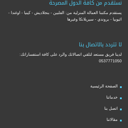
نستقدم من كافة الدول المصرحة
يستقدم مكتبنا العمالة المنزلية من: الفلبين - بنجلاديش - كينيا - اوغندا -
اثيوبيا - بروندي - سيريلانكا وغيرها
لا تتردد بالاتصال بنا
لدينا فريق مستعد لتلقي اتصالاتك والرد على كافة استفساراتك:
0537771050
الصفحة الرئيسية
خدماتنا
اتصل بنا
مقالاتنا