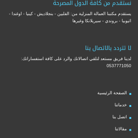
نستقدم من كافة الدول المصرحة
يستقدم مكتبنا العمالة المنزلية من: الفلبين - بنجلاديش - كينيا - اوغندا -
اثيوبيا - بروندي - سيريلانكا وغيرها
لا تتردد بالاتصال بنا
لدينا فريق مستعد لتلقي اتصالاتك والرد على كافة استفساراتك:
0537771050
الصفحة الرئيسية
خدماتنا
اتصل بنا
مقالاتنا