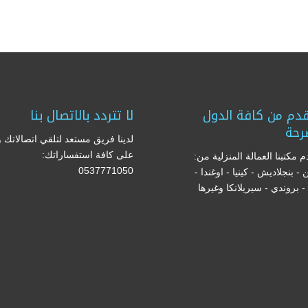
دم من كافة الدول
لا تتردد بالاتصال بنا
رحة
لدينا فريق مستعد لتلقي اتصالاتك و
على كافة استفساراتك:
 مكتبنا العمالة المنزلية من:
0537771050
ن - بنجلاديش - كينيا - اوغندا -
ا - بروندي - سيريلانكا وغيرها