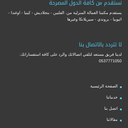
نستقدم من كافة الدول المصرحة
يستقدم مكتبنا العمالة المنزلية من: الفلبين - بنجلاديش - كينيا - اوغندا -
اثيوبيا - بروندي - سيريلانكا وغيرها
لا تتردد بالاتصال بنا
لدينا فريق مستعد لتلقي اتصالاتك والرد على كافة استفساراتك:
0537771050
الصفحة الرئيسية
خدماتنا
اتصل بنا
مقالاتنا