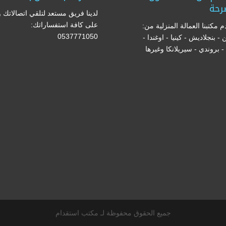
رحة
لدينا فريق مستعد لتلقي اتصالاتك و
على كافة استفساراتك:
 مكتبنا العمالة المنزلية من:
0537771050
ن - بنجلاديش - كينيا - اوغندا -
ا - بروندي - سيريلانكا وغيرها
جميع الحقوق محفوظة لـ مكتب استقدام