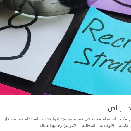
 الرياض
و مكتب استقدام معتمد في مساند وستجد لدينا خدمات استقدام عمالة منزلية
نية – الأوغندية – البنجالية – الاثيوبية) وجميع العمالة...