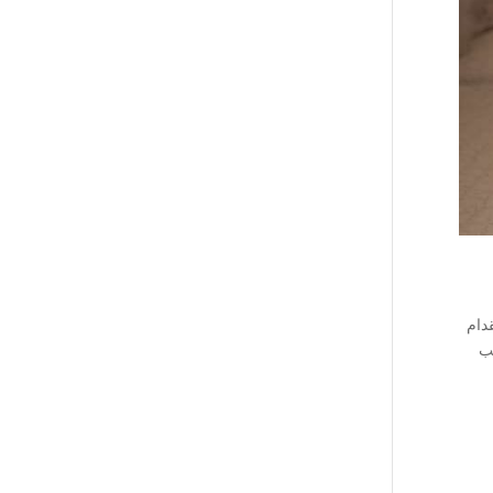
دام
تب