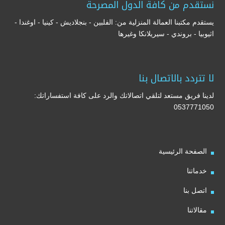
نستقدم من كافة الدول المصرحة
يستقدم مكتبنا العمالة المنزلية من: الفلبين - بنجلاديش - كينيا - اوغندا -
اثيوبيا - بروندي - سيريلانكا وغيرها
لا تتردد بالاتصال بنا
لدينا فريق مستعد لتلقي اتصالاتك والرد على كافة استفساراتك:
0537771050
الصفحة الرئيسية
خدماتنا
اتصل بنا
مقالاتنا