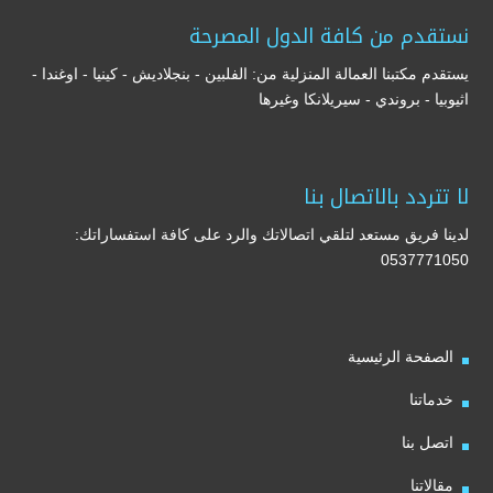
نستقدم من كافة الدول المصرحة
يستقدم مكتبنا العمالة المنزلية من: الفلبين - بنجلاديش - كينيا - اوغندا -
اثيوبيا - بروندي - سيريلانكا وغيرها
لا تتردد بالاتصال بنا
لدينا فريق مستعد لتلقي اتصالاتك والرد على كافة استفساراتك:
0537771050
الصفحة الرئيسية
خدماتنا
اتصل بنا
مقالاتنا