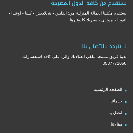
نستقدم من كافة الدول المصرحة
يستقدم مكتبنا العمالة المنزلية من: الفلبين - بنجلاديش - كينيا - اوغندا -
اثيوبيا - بروندي - سيريلانكا وغيرها
لا تتردد بالاتصال بنا
لدينا فريق مستعد لتلقي اتصالاتك والرد على كافة استفساراتك:
0537771050
الصفحة الرئيسية
خدماتنا
اتصل بنا
مقالاتنا