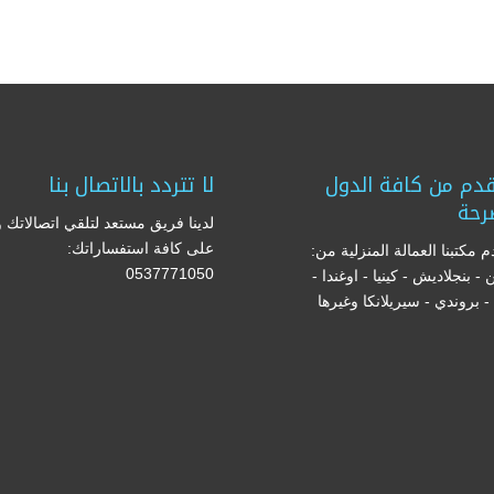
دم من كافة الدول
لا تتردد بالاتصال بنا
رحة
لدينا فريق مستعد لتلقي اتصالاتك و
على كافة استفساراتك:
 مكتبنا العمالة المنزلية من:
0537771050
ن - بنجلاديش - كينيا - اوغندا -
ا - بروندي - سيريلانكا وغيرها