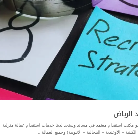
 الرياض
و مكتب استقدام معتمد في مساند وستجد لدينا خدمات استقدام عمالة منزلية
نية – الأوغندية – البنجالية – الاثيوبية) وجميع العمالة...