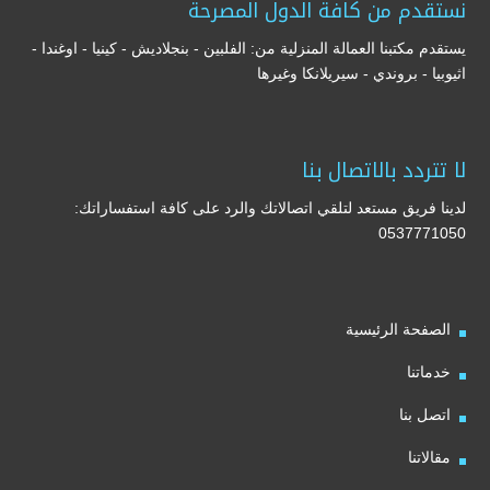
نستقدم من كافة الدول المصرحة
يستقدم مكتبنا العمالة المنزلية من: الفلبين - بنجلاديش - كينيا - اوغندا -
اثيوبيا - بروندي - سيريلانكا وغيرها
لا تتردد بالاتصال بنا
لدينا فريق مستعد لتلقي اتصالاتك والرد على كافة استفساراتك:
0537771050
الصفحة الرئيسية
خدماتنا
اتصل بنا
مقالاتنا