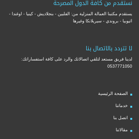
نستقدم من كافة الدول المصرحة
يستقدم مكتبنا العمالة المنزلية من: الفلبين - بنجلاديش - كينيا - اوغندا -
اثيوبيا - بروندي - سيريلانكا وغيرها
لا تتردد بالاتصال بنا
لدينا فريق مستعد لتلقي اتصالاتك والرد على كافة استفساراتك:
0537771050
الصفحة الرئيسية
خدماتنا
اتصل بنا
مقالاتنا