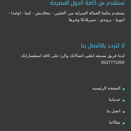
نستقدم من كافة الدول المصرحة
يستقدم مكتبنا العمالة المنزلية من: الفلبين - بنجلاديش - كينيا - اوغندا -
اثيوبيا - بروندي - سيريلانكا وغيرها
لا تتردد بالاتصال بنا
لدينا فريق مستعد لتلقي اتصالاتك والرد على كافة استفساراتك:
0537771050
الصفحة الرئيسية
خدماتنا
اتصل بنا
مقالاتنا