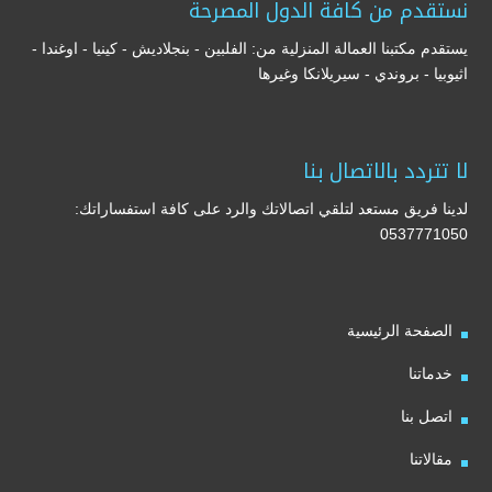
نستقدم من كافة الدول المصرحة
يستقدم مكتبنا العمالة المنزلية من: الفلبين - بنجلاديش - كينيا - اوغندا -
اثيوبيا - بروندي - سيريلانكا وغيرها
لا تتردد بالاتصال بنا
لدينا فريق مستعد لتلقي اتصالاتك والرد على كافة استفساراتك:
0537771050
الصفحة الرئيسية
خدماتنا
اتصل بنا
مقالاتنا