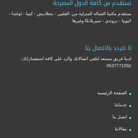
نستقدم من كافة الدول المصرحة
يستقدم مكتبنا العمالة المنزلية من: الفلبين - بنجلاديش - كينيا - اوغندا -
اثيوبيا - بروندي - سيريلانكا وغيرها
لا تتردد بالاتصال بنا
لدينا فريق مستعد لتلقي اتصالاتك والرد على كافة استفساراتك:
0537771050
الصفحة الرئيسية
خدماتنا
اتصل بنا
مقالاتنا