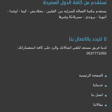
نستقدم من كافة الدول المصرحة
يستقدم مكتبنا العمالة المنزلية من: الفلبين - بنجلاديش - كينيا - اوغندا -
اثيوبيا - بروندي - سيريلانكا وغيرها
لا تتردد بالاتصال بنا
لدينا فريق مستعد لتلقي اتصالاتك والرد على كافة استفساراتك:
0537771050
الصفحة الرئيسية
خدماتنا
اتصل بنا
مقالاتنا