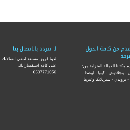
دم من كافة الدول
لا تتردد بالاتصال بنا
رحة
لدينا فريق مستعد لتلقي اتصالاتك و
على كافة استفساراتك:
 مكتبنا العمالة المنزلية من:
0537771050
ن - بنجلاديش - كينيا - اوغندا -
ا - بروندي - سيريلانكا وغيرها