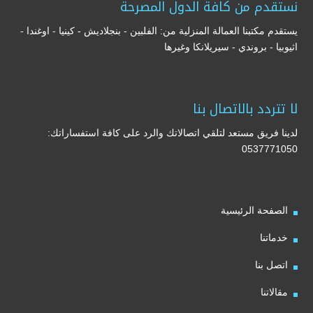
نستقدم من كافة الدول المصرحة
يستقدم مكتبنا العمالة المنزلية من: الفلبين - بنجلاديش - كينيا - اوغندا -
اثيوبيا - بروندي - سيريلانكا وغيرها
لا تتردد بالاتصال بنا
لدينا فريق مستعد لتلقي اتصالاتك والرد على كافة استفساراتك:
0537771050
الصفحة الرئيسية
خدماتنا
اتصل بنا
مقالاتنا